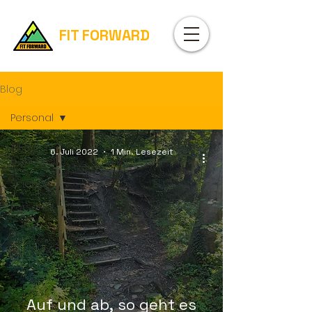
FIT FORWARD
Blog
Personal
Alle
6. Juli 2022
1 Min. Lesezeit
berichten
Science
Personal
Auf und ab, so geht es