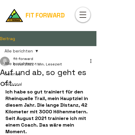
FIT FORWARD
Beitrag
Alle berichten
fit-forward
Alle berichten
6. Juli 2022
1 Min. Lesezeit
Auf und ab, so geht es
Science
oft...
Personal
Ich habe so gut trainiert für den 
Rheinquelle Trail, mein Hauptziel in 
diesem Jahr. Die lange Distanz, 42 
Kilometer mit 3000 Höhenmetern. 
Seit August 2021 trainiere ich mit 
einem Coach. Das wäre mein 
Moment.