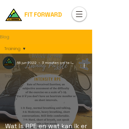
FIT FORWARD
Blog
Training
Alle
18 jun 2022
3 minuten om te lezen
berichten
Training
Wat is RPE en wat kan ik er